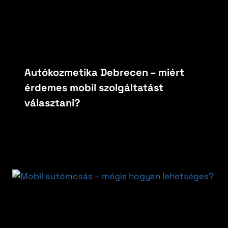
Autókozmetika Debrecen – miért
érdemes mobil szolgáltatást
választani?
By
carfoxautokozmetika
március 31, 2026