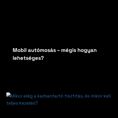
Mobil autómosás – mégis hogyan
lehetséges?
By
carfoxautokozmetika
április 7, 2026