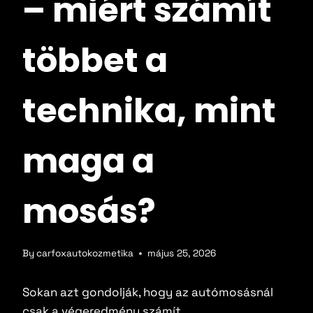
– miért számít
Ajándékutalvány
többet a
Árajánlatkérés
technika, mint
Blog
maga a
Kapcsolat
Fiókom
mosás?
By
carfoxautokozmetika
május 25, 2026
Sokan azt gondolják, hogy az autómosásnál
csak a végeredmény számít.