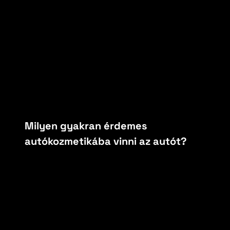
Milyen gyakran érdemes
autókozmetikába vinni az autót?
By
carfoxautokozmetika
március 16, 2026