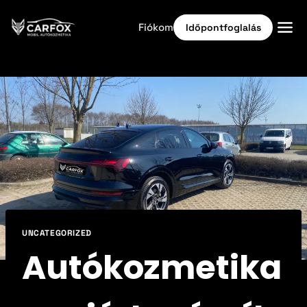
Fiókom
Időpontfoglalás
Kezdőlap
Időpontfoglalás
Autóflotta tisztítás
+36 70 563 6945
Kamion tisztítás
Időpontfoglalás
UNCATEGORIZED
Autókozmetika
Áraink
Kiemelt ajánlatok