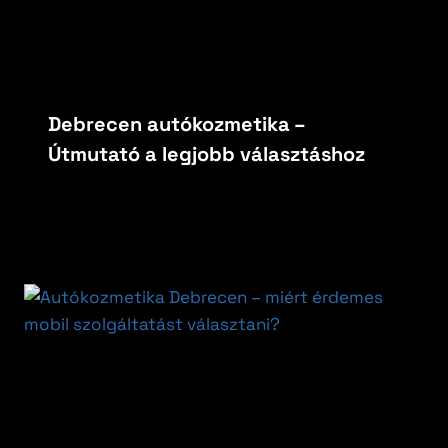
Debrecen autókozmetika –
Útmutató a legjobb választáshoz
By
carfoxautokozmetika
június 11, 2026