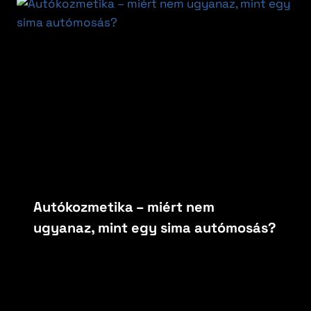
Autókozmetika – miért nem
ugyanaz, mint egy sima autómosás?
By
carfoxautokozmetika
május 15, 2026