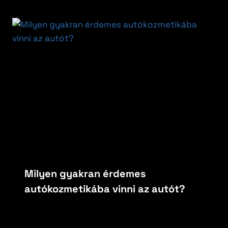
Milyen gyakran érdemes
autókozmetikába vinni az autót?
By
carfoxautokozmetika
március 16, 2026