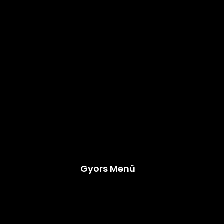
By
carfoxautokozmetika
május 25, 2026
Gyors Menü