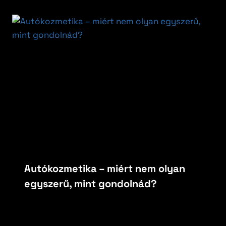
Autókozmetika – miért nem olyan
egyszerű, mint gondolnád?
By
carfoxautokozmetika
április 14, 2026