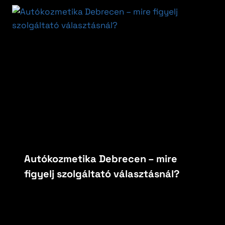
Autókozmetika Debrecen – mire
figyelj szolgáltató választásnál?
By
carfoxautokozmetika
május 15, 2026