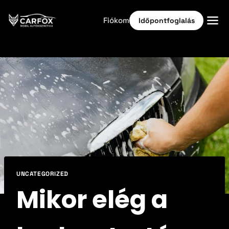
Fiókom
Időpontfoglalás
Kezdőlap
Időpontfoglalás
Autóflotta tisztítás
+36 70 563 6945
Kamion tisztítás
Időpontfoglalás
UNCATEGORIZED
Mikor elég a
Áraink
Kiemelt ajánlatok