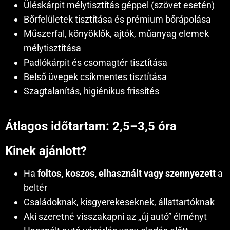
Üléskárpit mélytisztítás géppel (szövet esetén)
Bőrfelületek tisztítása és prémium bőrápolása
Műszerfal, könyöklők, ajtók, műanyag elemek
mélytisztítása
Padlókárpit és csomagtér tisztítása
Belső üvegek csíkmentes tisztítása
Szagtalanítás, higiénikus frissítés
Átlagos időtartam:
2,5–3,5 óra
Kinek ajánlott?
Ha
foltos, koszos, elhasznált vagy szennyezett
a
beltér
Családoknak, kisgyerekeseknek, állattartóknak
Aki szeretné visszakapni az „új autó” élményt