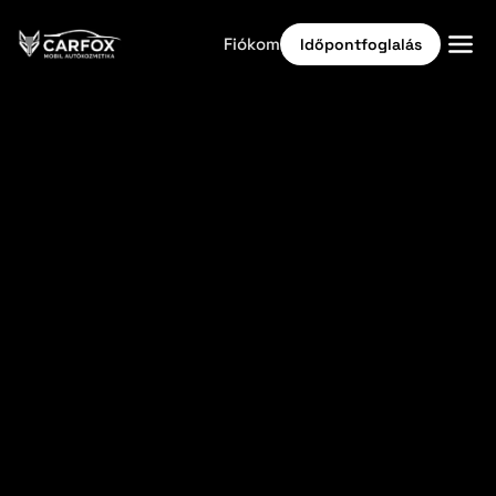
Fiókom
Időpontfoglalás
Kezdőlap
Időpontfoglalás
Autóflotta tisztítás
+36 70 563 6945
Kamion tisztítás
Időpontfoglalás
Áraink
Kiemelt ajánlatok