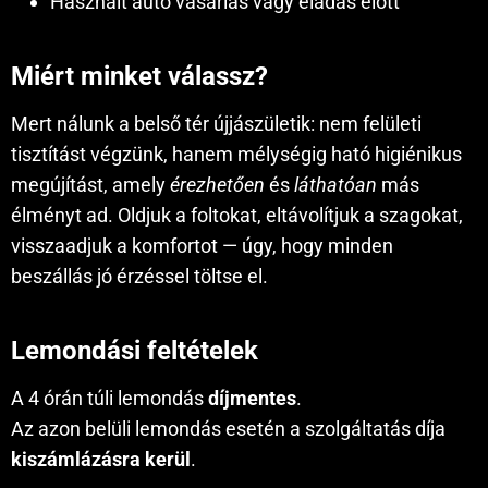
Használt autó vásárlás vagy eladás előtt
Miért minket válassz?
Mert nálunk a belső tér újjászületik: nem felületi
tisztítást végzünk, hanem mélységig ható higiénikus
megújítást, amely
érezhetően
és
láthatóan
más
élményt ad. Oldjuk a foltokat, eltávolítjuk a szagokat,
visszaadjuk a komfortot — úgy, hogy minden
beszállás jó érzéssel töltse el.
Lemondási feltételek
A 4 órán túli lemondás
díjmentes
.
Az azon belüli lemondás esetén a szolgáltatás díja
kiszámlázásra kerül
.