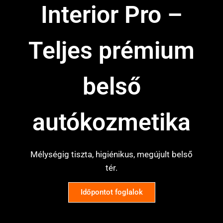
Interior Pro –
Ajándékutalvány
Teljes prémium
Árajánlatkérés
belső
Blog
Kapcsolat
autókozmetika
Fiókom
Mélységig tiszta, higiénikus, megújult belső
tér.
Időpontot foglalok