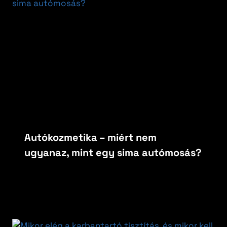
Autókozmetika – miért nem
ugyanaz, mint egy sima autómosás?
By
carfoxautokozmetika
május 15, 2026