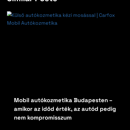
Mobil autókozmetika Budapesten –
amikor az időd érték, az autód pedig
nem kompromisszum
By
carfoxautokozmetika
február 14, 2026