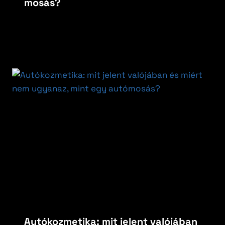
mosás?
By
carfoxautokozmetika
május 25, 2026
Autókozmetika: mit jelent valójában