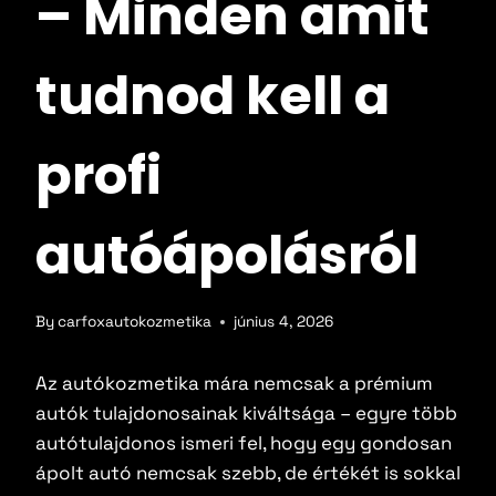
– Minden amit
Ajándékutalvány
tudnod kell a
Árajánlatkérés
profi
Blog
autóápolásról
Kapcsolat
Fiókom
By
carfoxautokozmetika
június 4, 2026
Az autókozmetika mára nemcsak a prémium
autók tulajdonosainak kiváltsága – egyre több
autótulajdonos ismeri fel, hogy egy gondosan
ápolt autó nemcsak szebb, de értékét is sokkal