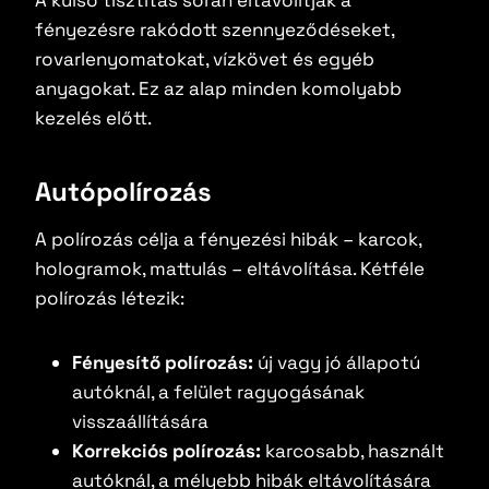
A külső tisztítás során eltávolítják a
fényezésre rakódott szennyeződéseket,
rovarlenyomatokat, vízkövet és egyéb
anyagokat. Ez az alap minden komolyabb
kezelés előtt.
Autópolírozás
A polírozás célja a fényezési hibák – karcok,
hologramok, mattulás – eltávolítása. Kétféle
polírozás létezik:
Fényesítő polírozás:
új vagy jó állapotú
autóknál, a felület ragyogásának
visszaállítására
Korrekciós polírozás:
karcosabb, használt
autóknál, a mélyebb hibák eltávolítására