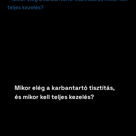
Mikor elég a karbantartó tisztítás,
és mikor kell teljes kezelés?
By
carfoxautokozmetika
február 10, 2026