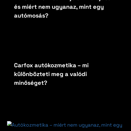
és miért nem ugyanaz, mint egy
autómosás?
By
carfoxautokozmetika
március 31, 2026
Carfox autókozmetika – mi
különbözteti meg a valódi
minőséget?
By
carfoxautokozmetika
április 19, 2026