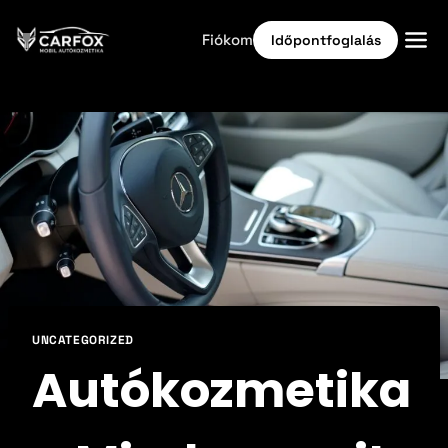
Fiókom
Időpontfoglalás
Kezdőlap
Időpontfoglalás
Autóflotta tisztítás
+36 70 563 6945
Kamion tisztítás
Időpontfoglalás
UNCATEGORIZED
Autókozmetika
Áraink
Kiemelt ajánlatok